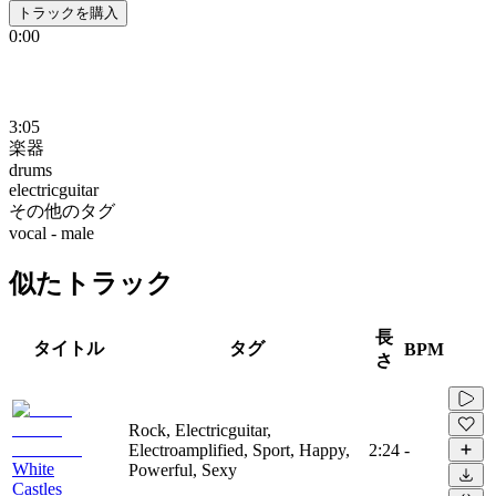
トラックを購入
0:00
3:05
楽器
drums
electricguitar
その他のタグ
vocal - male
似たトラック
長
タイトル
タグ
BPM
さ
Rock, Electricguitar,
Electroamplified, Sport, Happy,
2:24
-
White
Powerful, Sexy
Castles