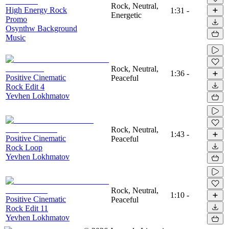
Rock, Neutral,
High Energy Rock
1:31
-
Energetic
Promo
Osynthw Background
Music
Rock, Neutral,
1:36
-
Positive Cinematic
Peaceful
Rock Edit 4
Yevhen Lokhmatov
Rock, Neutral,
1:43
-
Positive Cinematic
Peaceful
Rock Loop
Yevhen Lokhmatov
Rock, Neutral,
1:10
-
Positive Cinematic
Peaceful
Rock Edit 11
Yevhen Lokhmatov