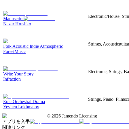
Electronic/House, Str
Manuscript
Nazar Hrushko
Strings, Acousticguita
Folk Acoustic Indie Atmospheric
ForestMusic
Electronic, Strings, B
Write Your Story
Infraction
Strings, Piano, Filmsc
Epic Orchestral Drama
Yevhen Lokhmatov
©
2026
Jamendo Licensing
アプリを入手
関連リンク