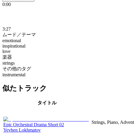
0:00
3:27
ムード／テーマ
emotional
inspirational
love
楽器
strings
その他のタグ
instrumental
似たトラック
タイトル
Strings, Piano, Adven
Epic Orchestral Drama Short 02
Yevhen Lokhmatov