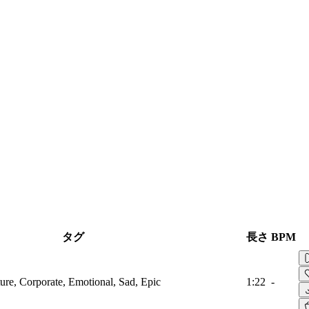
タグ
長さ
BPM
ture, Corporate, Emotional, Sad, Epic
1:22
-