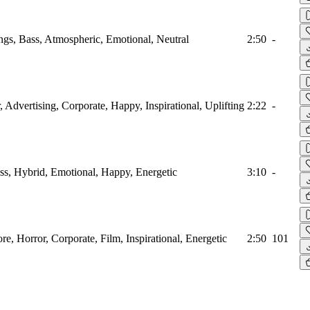
ings, Bass, Atmospheric, Emotional, Neutral
2:50
-
r, Advertising, Corporate, Happy, Inspirational, Uplifting
2:22
-
ass, Hybrid, Emotional, Happy, Energetic
3:10
-
ore, Horror, Corporate, Film, Inspirational, Energetic
2:50
101