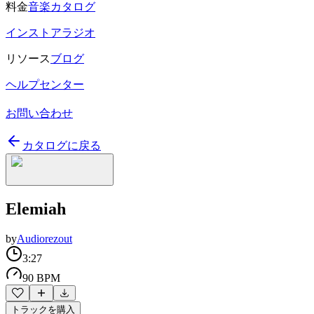
料金
音楽カタログ
インストアラジオ
リソース
ブログ
ヘルプセンター
お問い合わせ
カタログに戻る
Elemiah
by
Audiorezout
3:27
90 BPM
トラックを購入