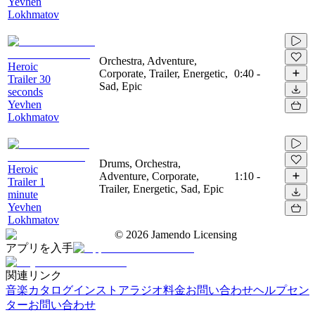
Yevhen
Lokhmatov
Orchestra, Adventure,
Heroic
Corporate, Trailer, Energetic,
0:40
-
Trailer 30
Sad, Epic
seconds
Yevhen
Lokhmatov
Drums, Orchestra,
Heroic
Adventure, Corporate,
1:10
-
Trailer 1
Trailer, Energetic, Sad, Epic
minute
Yevhen
Lokhmatov
©
2026
Jamendo Licensing
アプリを入手
関連リンク
音楽カタログ
インストアラジオ
料金
お問い合わせ
ヘルプセン
ター
お問い合わせ