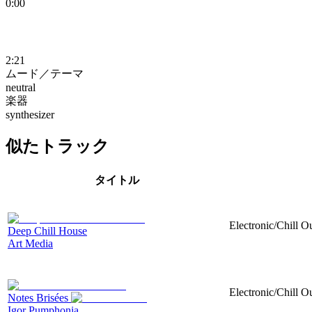
0:00
2:21
ムード／テーマ
neutral
楽器
synthesizer
似たトラック
タイトル
Electronic/Chill Ou
Deep Chill House
Art Media
Electronic/Chill O
Notes Brisées
Igor Pumphonia