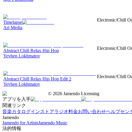
Electronic/Chill Ou
Timelapse
Art Media
Electronic/Chill O
Abstract Chill Relax Hip Hop
Yevhen Lokhmatov
Electronic/Chill O
Abstract Chill Relax Hip Hop Edit 2
Yevhen Lokhmatov
©
2026
Jamendo Licensing
アプリを入手
関連リンク
音楽カタログ
インストアラジオ
料金
お問い合わせ
ヘルプセン
Jamendo
Jamendo for Artists
Jamendo Music
法的情報