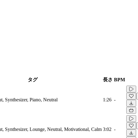
タグ
長さ
BPM
t, Synthesizer, Piano, Neutral
1:26
-
ut, Synthesizer, Lounge, Neutral, Motivational, Calm
3:02
-