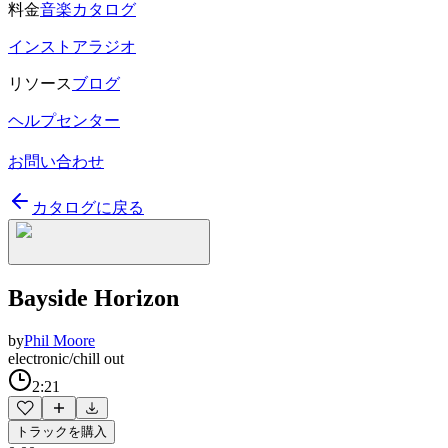
料金
音楽カタログ
インストアラジオ
リソース
ブログ
ヘルプセンター
お問い合わせ
カタログに戻る
Bayside Horizon
by
Phil Moore
electronic/chill out
2:21
トラックを購入