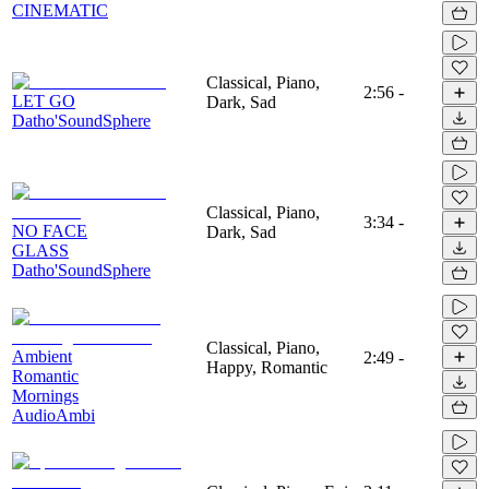
CINEMATIC
Classical, Piano,
2:56
-
LET GO
Dark, Sad
Datho'SoundSphere
Classical, Piano,
3:34
-
NO FACE
Dark, Sad
GLASS
Datho'SoundSphere
Classical, Piano,
Ambient
2:49
-
Happy, Romantic
Romantic
Mornings
AudioAmbi