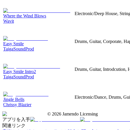
Electronic/Deep House, String
Where the Wind Blows
Wavit
Drums, Guitar, Corporate, H
Easy Smile
TaigaSoundProd
Drums, Guitar, Introdcution,
Easy Smile Intro2
TaigaSoundProd
Electronic/Dance, Drums, Gui
Jingle Bells
Chrissy Blazier
©
2026
Jamendo Licensing
アプリを入手
関連リンク