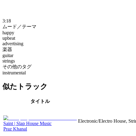
3:18
ムード／テーマ
happy
upbeat
advertising
楽器
guitar
strings
その他のタグ
instrumental
似たトラック
タイトル
Electronic/Electro House, Str
Saint | Slap House Music
Praz Khanal