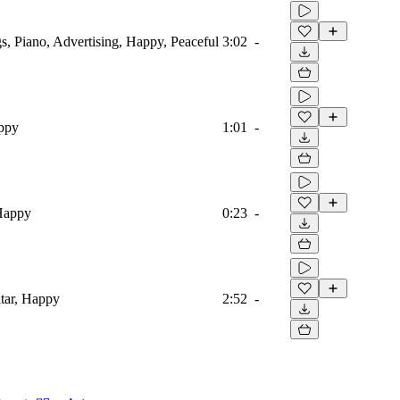
s, Piano, Advertising, Happy, Peaceful
3:02
-
appy
1:01
-
 Happy
0:23
-
tar, Happy
2:52
-