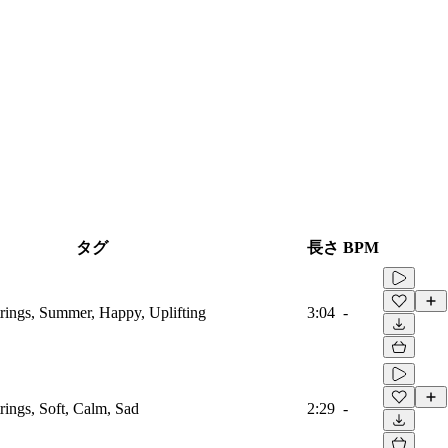
タグ
長さ
BPM
trings, Summer, Happy, Uplifting
3:04
-
trings, Soft, Calm, Sad
2:29
-