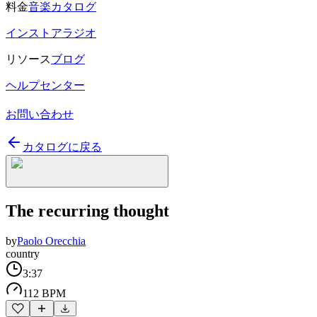
料金
音楽カタログ
インストアラジオ
リソース
ブログ
ヘルプセンター
お問い合わせ
カタログに戻る
The recurring thought
by
Paolo Orecchia
country
3:37
112 BPM