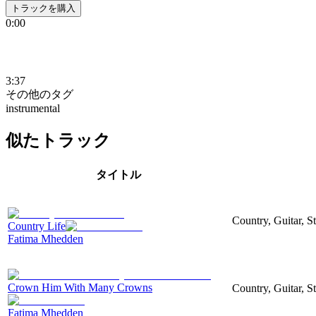
トラックを購入
0:00
3:37
その他のタグ
instrumental
似たトラック
タイトル
Country, Guitar, S
Country Life
Fatima Mhedden
Crown Him With Many Crowns
Country, Guitar, S
Fatima Mhedden