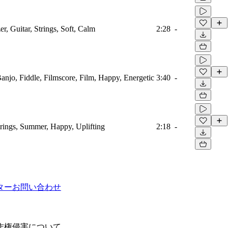
r, Guitar, Strings, Soft, Calm
2:28
-
Banjo, Fiddle, Filmscore, Film, Happy, Energetic
3:40
-
trings, Summer, Happy, Uplifting
2:18
-
ター
お問い合わせ
作権侵害について