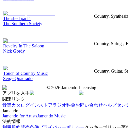
Country, Synthesize
The shed part 1
The Southern Society
Country, Strings, 
Revelry In The Saloon
Nick Gordy
Country, Guitar, S
Touch of Country Music
Serge Quadrado
©
2026
Jamendo Licensing
アプリを入手
関連リンク
音楽カタログ
インストアラジオ
料金
お問い合わせ
ヘルプセン
Jamendo
Jamendo for Artists
Jamendo Music
法的情報
利用規約
販売条件
プライバシーポリシー
クッキーポリシー
著