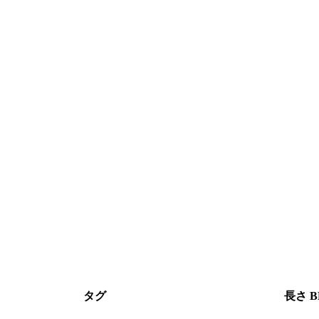
タグ
長さ
B