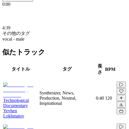
0:00
4:39
その他のタグ
vocal - male
似たトラック
長
タイトル
タグ
BPM
さ
Synthesizer, News,
Production, Neutral,
0:40
120
Technological
Inspirational
Documentary
Yevhen
Lokhmatov