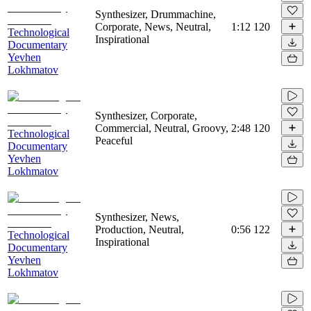
Synthesizer, Drummachine,
Corporate, News, Neutral,
1:12
120
Technological
Inspirational
Documentary
Yevhen
Lokhmatov
Synthesizer, Corporate,
Commercial, Neutral, Groovy,
2:48
120
Technological
Peaceful
Documentary
Yevhen
Lokhmatov
Synthesizer, News,
Production, Neutral,
0:56
122
Technological
Inspirational
Documentary
Yevhen
Lokhmatov