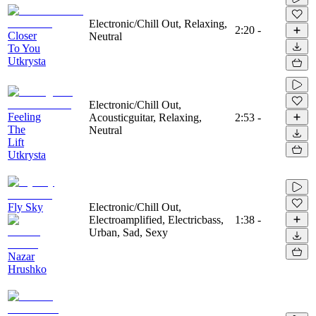
Electronic/Chill Out, Relaxing,
2:20
-
Closer
Neutral
To You
Utkrysta
Electronic/Chill Out,
Feeling
Acousticguitar, Relaxing,
2:53
-
The
Neutral
Lift
Utkrysta
Fly Sky
Electronic/Chill Out,
Electroamplified, Electricbass,
1:38
-
Urban, Sad, Sexy
Nazar
Hrushko