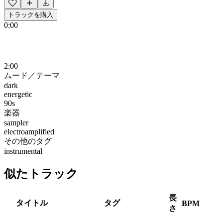
トラックを購入
0:00
2:00
ムード／テーマ
dark
energetic
90s
楽器
sampler
electroamplified
その他のタグ
instrumental
似たトラック
長
タイトル
タグ
BPM
さ