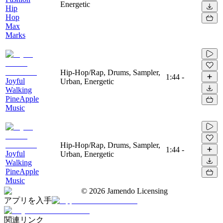
Energetic
Hip
Hop
Max
Marks
Hip-Hop/Rap, Drums, Sampler,
1:44
-
Joyful
Urban, Energetic
Walking
PineApple
Music
Hip-Hop/Rap, Drums, Sampler,
1:44
-
Joyful
Urban, Energetic
Walking
PineApple
Music
©
2026
Jamendo Licensing
アプリを入手
関連リンク