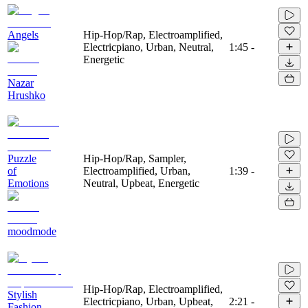
Angels
Hip-Hop/Rap, Electroamplified,
Electricpiano, Urban, Neutral,
1:45
-
Energetic
Nazar
Hrushko
Puzzle
Hip-Hop/Rap, Sampler,
of
Electroamplified, Urban,
1:39
-
Emotions
Neutral, Upbeat, Energetic
moodmode
Hip-Hop/Rap, Electroamplified,
Stylish
Electricpiano, Urban, Upbeat,
2:21
-
Fashion