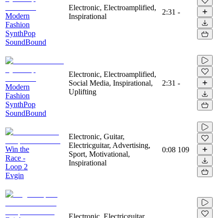
Electronic, Electroamplified,
2:31
-
Modern
Inspirational
Fashion
SynthPop
SoundBound
Electronic, Electroamplified,
Social Media, Inspirational,
2:31
-
Modern
Uplifting
Fashion
SynthPop
SoundBound
Electronic, Guitar,
Electricguitar, Advertising,
Win the
0:08
109
Sport, Motivational,
Race -
Inspirational
Loop 2
Evgin
Electronic, Electricguitar,