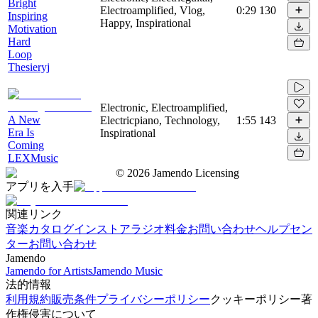
Bright
Electroamplified, Vlog,
0:29
130
Inspiring
Happy, Inspirational
Motivation
Hard
Loop
Thesieryj
Electronic, Electroamplified,
A New
Electricpiano, Technology,
1:55
143
Era Is
Inspirational
Coming
LEXMusic
©
2026
Jamendo Licensing
アプリを入手
関連リンク
音楽カタログ
インストアラジオ
料金
お問い合わせ
ヘルプセン
ター
お問い合わせ
Jamendo
Jamendo for Artists
Jamendo Music
法的情報
利用規約
販売条件
プライバシーポリシー
クッキーポリシー
著
作権侵害について