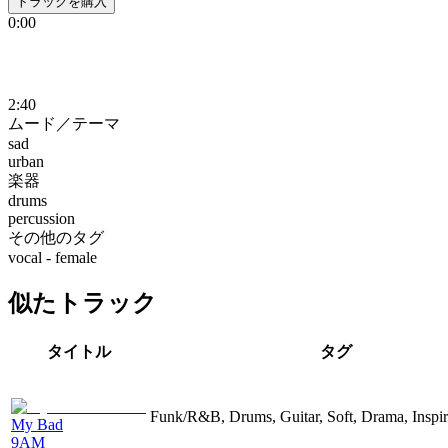
トラックを購入
0:00
2:40
ムード／テーマ
sad
urban
楽器
drums
percussion
その他のタグ
vocal - female
似たトラック
タイトル
タグ
Funk/R&B, Drums, Guitar, Soft, Drama, Inspir
My Bad
9AM