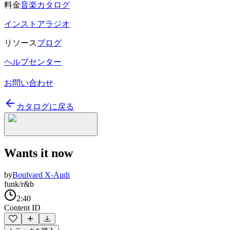
料金
音楽カタログ
インストアラジオ
リソース
ブログ
ヘルプセンター
お問い合わせ
カタログに戻る
Wants it now
by
Boulvard X-Audi
funk/r&b
2:40
Content ID