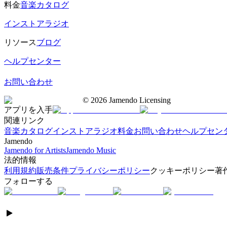
料金
音楽カタログ
インストアラジオ
リソース
ブログ
ヘルプセンター
お問い合わせ
©
2026
Jamendo Licensing
アプリを入手
関連リンク
音楽カタログ
インストアラジオ
料金
お問い合わせ
ヘルプセン
Jamendo
Jamendo for Artists
Jamendo Music
法的情報
利用規約
販売条件
プライバシーポリシー
クッキーポリシー
著
フォローする