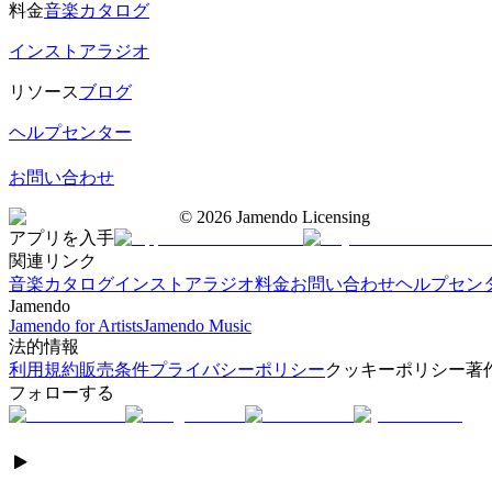
料金
音楽カタログ
インストアラジオ
リソース
ブログ
ヘルプセンター
お問い合わせ
©
2026
Jamendo Licensing
アプリを入手
関連リンク
音楽カタログ
インストアラジオ
料金
お問い合わせ
ヘルプセン
Jamendo
Jamendo for Artists
Jamendo Music
法的情報
利用規約
販売条件
プライバシーポリシー
クッキーポリシー
著
フォローする