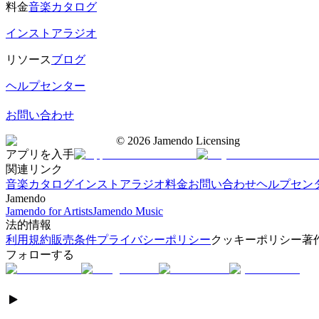
料金
音楽カタログ
インストアラジオ
リソース
ブログ
ヘルプセンター
お問い合わせ
©
2026
Jamendo Licensing
アプリを入手
関連リンク
音楽カタログ
インストアラジオ
料金
お問い合わせ
ヘルプセン
Jamendo
Jamendo for Artists
Jamendo Music
法的情報
利用規約
販売条件
プライバシーポリシー
クッキーポリシー
著
フォローする