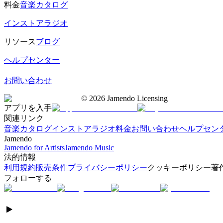
料金
音楽カタログ
インストアラジオ
リソース
ブログ
ヘルプセンター
お問い合わせ
©
2026
Jamendo Licensing
アプリを入手
関連リンク
音楽カタログ
インストアラジオ
料金
お問い合わせ
ヘルプセン
Jamendo
Jamendo for Artists
Jamendo Music
法的情報
利用規約
販売条件
プライバシーポリシー
クッキーポリシー
著
フォローする