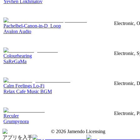
Yevhen Lokhmatov
Electronic, O
Pachelbel-Canon-in-D_Loop
Avalon Audio
Electronic, 
Colourhearing
SaReGaMa
Electronic, 
Calm Feelings Lo-Fi
Relax Cafe Music BGM
Electronic, P
Reculer
Grumpynora
©
2026
Jamendo Licensing
アプリを入手