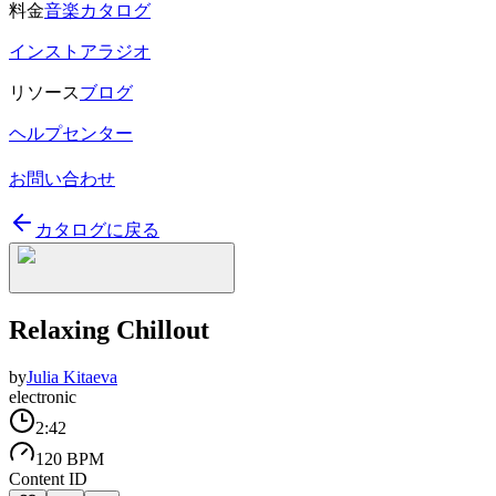
料金
音楽カタログ
インストアラジオ
リソース
ブログ
ヘルプセンター
お問い合わせ
カタログに戻る
Relaxing Chillout
by
Julia Kitaeva
electronic
2:42
120 BPM
Content ID