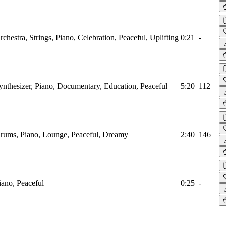
rchestra, Strings, Piano, Celebration, Peaceful, Uplifting
0:21
-
Synthesizer, Piano, Documentary, Education, Peaceful
5:20
112
Drums, Piano, Lounge, Peaceful, Dreamy
2:40
146
iano, Peaceful
0:25
-