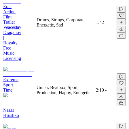
Epic
Action
Film
Drums, Strings, Corporate,
Trailer
1:42
-
Energetic, Sad
Veaceslav
Draganov
|
Royalty
Free
Music
Licensing
Extreme
Sport
Guitar, Beatbox, Sport,
Time
2:10
-
Production, Happy, Energetic
Nazar
Hrushko