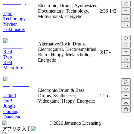
Electronic, Drums, Synthesizer,
Documentary, Technology,
2:36
142
Epic
Motivational, Energetic
Technology
Yevhen
Lokhmatov
Alternative/Rock, Drums,
Electricguitar, Electroamplified,
Real
3:17
-
Retro, Happy, Melancholic,
Two
Energetic
Real
Macroform
Electronic/Drum & Bass,
Liquid
Drums, Synthesizer,
1:25
-
DnB
Videogame, Happy, Energetic
Jungle
Gaming
Databend
©
2026
Jamendo Licensing
アプリを入手