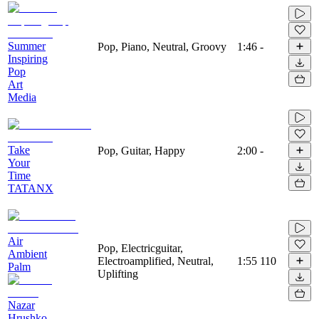
Summer
Pop, Piano, Neutral, Groovy
1:46
-
Inspiring
Pop
Art
Media
Take
Pop, Guitar, Happy
2:00
-
Your
Time
TATANX
Air
Pop, Electricguitar,
Ambient
Electroamplified, Neutral,
1:55
110
Palm
Uplifting
Nazar
Hrushko