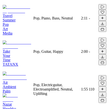
Travel
Pop, Piano, Bass, Neutral
2:11
-
Summer
Pop
Art
Media
Take
Pop, Guitar, Happy
2:00
-
Your
Time
TATANX
Air
Pop, Electricguitar,
Ambient
Electroamplified, Neutral,
1:55
110
Palm
Uplifting
Nazar
Hrushko