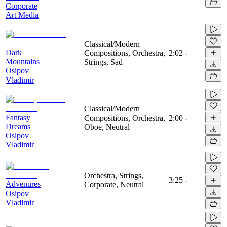
Corporate
Art Media
Classical/Modern
Dark
Compositions, Orchestra,
2:02
-
Mountains
Strings, Sad
Osipov
Vladimir
Classical/Modern
Fantasy
Compositions, Orchestra,
2:00
-
Dreams
Oboe, Neutral
Osipov
Vladimir
Orchestra, Strings,
3:25
-
Advenures
Corporate, Neutral
Osipov
Vladimir