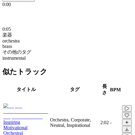
0:00
0:05
楽器
orchestra
brass
その他のタグ
instrumental
似たトラック
長
タイトル
タグ
BPM
さ
Orchestra, Corporate,
Inspiring
2:02
-
Neutral, Inspirational
Motivational
Orchestral