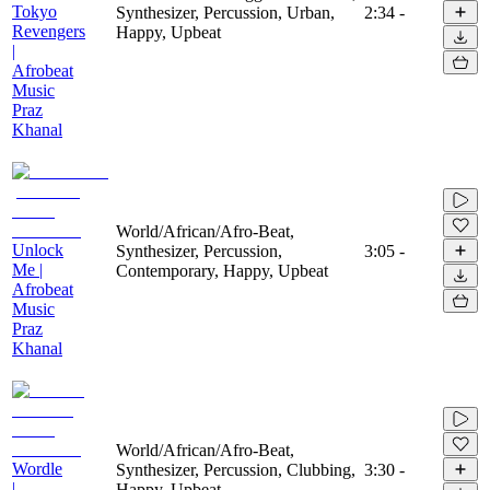
Tokyo
Synthesizer, Percussion, Urban,
2:34
-
Revengers
Happy, Upbeat
|
Afrobeat
Music
Praz
Khanal
World/African/Afro-Beat,
Unlock
Synthesizer, Percussion,
3:05
-
Me |
Contemporary, Happy, Upbeat
Afrobeat
Music
Praz
Khanal
World/African/Afro-Beat,
Wordle
Synthesizer, Percussion, Clubbing,
3:30
-
|
Happy, Upbeat