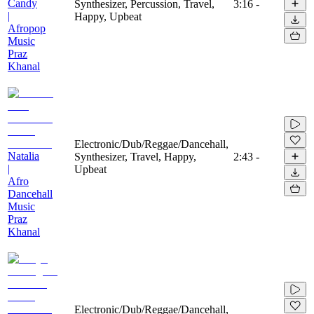
Candy
Synthesizer, Percussion, Travel,
3:16
-
|
Happy, Upbeat
Afropop
Music
Praz
Khanal
Electronic/Dub/Reggae/Dancehall,
Natalia
Synthesizer, Travel, Happy,
2:43
-
|
Upbeat
Afro
Dancehall
Music
Praz
Khanal
Electronic/Dub/Reggae/Dancehall,