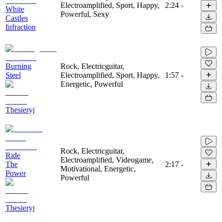
Electroamplified, Sport, Happy,
2:24
-
White
Powerful, Sexy
Castles
Infraction
Burning
Rock, Electricguitar,
Steel
Electroamplified, Sport, Happy,
1:57
-
Energetic, Powerful
Thesieryj
Rock, Electricguitar,
Ride
Electroamplified, Videogame,
The
2:17
-
Motivational, Energetic,
Power
Powerful
Thesieryj