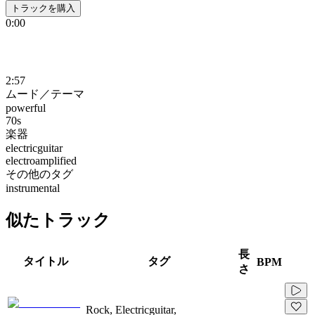
トラックを購入
0:00
2:57
ムード／テーマ
powerful
70s
楽器
electricguitar
electroamplified
その他のタグ
instrumental
似たトラック
長
タイトル
タグ
BPM
さ
Rock, Electricguitar,