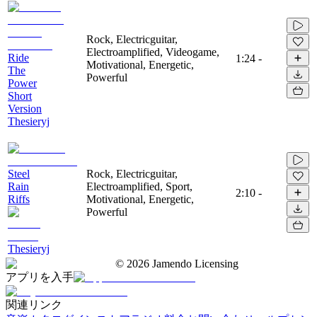
Rock, Electricguitar,
Electroamplified, Videogame,
Ride
1:24
-
Motivational, Energetic,
The
Powerful
Power
Short
Version
Thesieryj
Steel
Rock, Electricguitar,
Rain
Electroamplified, Sport,
2:10
-
Riffs
Motivational, Energetic,
Powerful
Thesieryj
©
2026
Jamendo Licensing
アプリを入手
関連リンク