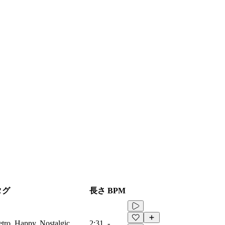
タグ
長さ
BPM
etro, Happy, Nostalgic
2:31
-