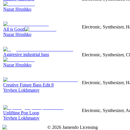
Nazar Hrushko
Electronic, Synthesizer, 
All is Good
Nazar Hrushko
Aggresive industrial bass
Electronic, Synthesizer, 
Nazar Hrushko
Electronic, Synthesizer, 
Creative Future Bass Edit 8
Yevhen Lokhmatov
Electronic, Synthesizer, A
Uplifting Pop Loop
Yevhen Lokhmatov
©
2026
Jamendo Licensing