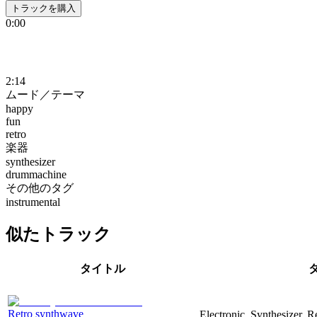
トラックを購入
0:00
2:14
ムード／テーマ
happy
fun
retro
楽器
synthesizer
drummachine
その他のタグ
instrumental
似たトラック
タイトル
Retro synthwave
Electronic, Synthesizer, R