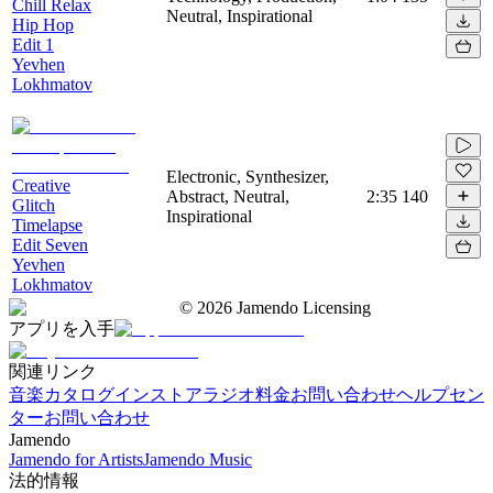
Chill Relax
Neutral, Inspirational
Hip Hop
Edit 1
Yevhen
Lokhmatov
Electronic, Synthesizer,
Creative
Abstract, Neutral,
2:35
140
Glitch
Inspirational
Timelapse
Edit Seven
Yevhen
Lokhmatov
©
2026
Jamendo Licensing
アプリを入手
関連リンク
音楽カタログ
インストアラジオ
料金
お問い合わせ
ヘルプセン
ター
お問い合わせ
Jamendo
Jamendo for Artists
Jamendo Music
法的情報