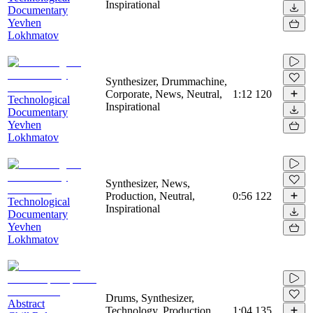
Inspirational
Documentary
Yevhen
Lokhmatov
Synthesizer, Drummachine,
Corporate, News, Neutral,
1:12
120
Technological
Inspirational
Documentary
Yevhen
Lokhmatov
Synthesizer, News,
Production, Neutral,
0:56
122
Technological
Inspirational
Documentary
Yevhen
Lokhmatov
Drums, Synthesizer,
Abstract
Technology, Production,
1:04
135