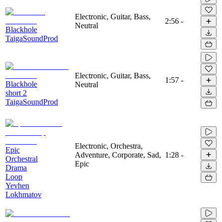
Electronic, Guitar, Bass,
2:56
-
Neutral
Blackhole
TaigaSoundProd
Electronic, Guitar, Bass,
1:57
-
Blackhole
Neutral
short 2
TaigaSoundProd
Electronic, Orchestra,
Epic
Adventure, Corporate, Sad,
1:28
-
Orchestral
Epic
Drama
Loop
Yevhen
Lokhmatov