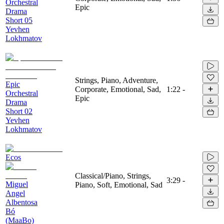
Orchestral
Epic
Drama
Short 05
Yevhen
Lokhmatov
Strings, Piano, Adventure,
Epic
Corporate, Emotional, Sad,
1:22
-
Orchestral
Epic
Drama
Short 02
Yevhen
Lokhmatov
Ecos
Classical/Piano, Strings,
3:29
-
Miguel
Piano, Soft, Emotional, Sad
Angel
Albentosa
Bó
(MaaBo)