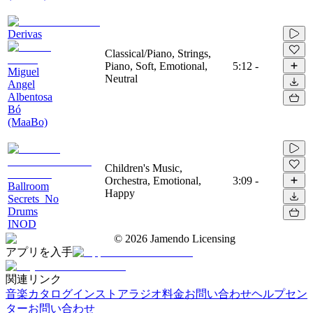
Derivas
Classical/Piano, Strings,
Piano, Soft, Emotional,
5:12
-
Miguel
Neutral
Angel
Albentosa
Bó
(MaaBo)
Children's Music,
Orchestra, Emotional,
3:09
-
Ballroom
Happy
Secrets_No
Drums
INOD
©
2026
Jamendo Licensing
アプリを入手
関連リンク
音楽カタログ
インストアラジオ
料金
お問い合わせ
ヘルプセン
ター
お問い合わせ