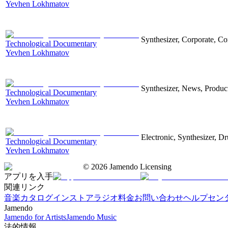
Yevhen Lokhmatov
Synthesizer, Corporate, Co
Technological Documentary
Yevhen Lokhmatov
Synthesizer, News, Producti
Technological Documentary
Yevhen Lokhmatov
Electronic, Synthesizer, D
Technological Documentary
Yevhen Lokhmatov
©
2026
Jamendo Licensing
アプリを入手
関連リンク
音楽カタログ
インストアラジオ
料金
お問い合わせ
ヘルプセン
Jamendo
Jamendo for Artists
Jamendo Music
法的情報