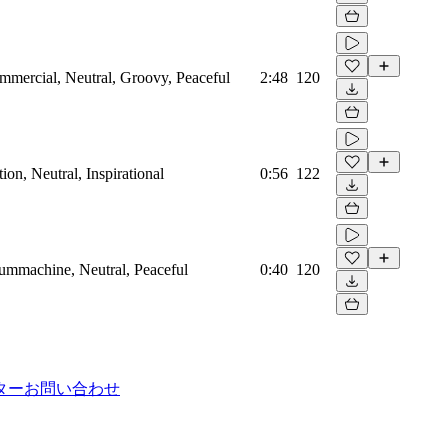
mmercial, Neutral, Groovy, Peaceful
2:48
120
on, Neutral, Inspirational
0:56
122
rummachine, Neutral, Peaceful
0:40
120
ター
お問い合わせ