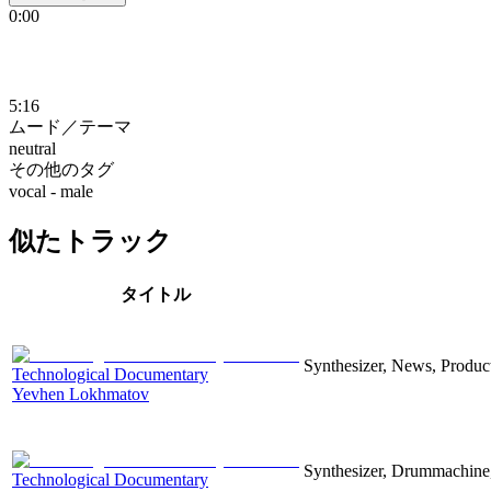
0:00
5:16
ムード／テーマ
neutral
その他のタグ
vocal - male
似たトラック
タイトル
Synthesizer, News, Producti
Technological Documentary
Yevhen Lokhmatov
Synthesizer, Drummachine, 
Technological Documentary