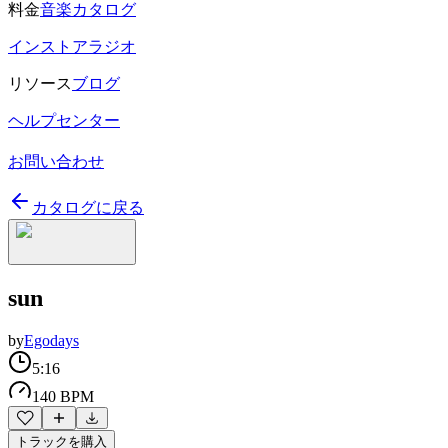
料金
音楽カタログ
インストアラジオ
リソース
ブログ
ヘルプセンター
お問い合わせ
カタログに戻る
sun
by
Egodays
5:16
140 BPM
トラックを購入