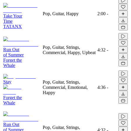
Pop, Guitar, Happy
2:00
-
Take Your
Time
TATANX
Pop, Guitar, Strings,
Run Out
4:32
-
Commercial, Happy, Upbeat
of Summer
Forget the
Whale
Stay
Pop, Guitar, Strings,
Commercial, Emotional,
4:36
-
Happy
Forget the
Whale
Run Out
Pop, Guitar, Strings,
of Summer
4:32
-