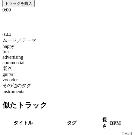
トラックを購入
0:00
0:44
ムード／テーマ
happy
fun
advertising
commercial
楽器
guitar
vocoder
その他のタグ
instrumental
似たトラック
長
タイトル
タグ
BPM
さ