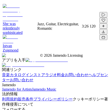
She was
Jazz, Guitar, Electricguitar,
3:26
120
relentlessly
Romantic
sophisticated
Istvan
Zsigmond
©
2026
Jamendo Licensing
アプリを入手
関連リンク
音楽カタログ
インストアラジオ
料金
お問い合わせ
ヘルプセン
ター
お問い合わせ
Jamendo
Jamendo for Artists
Jamendo Music
法的情報
利用規約
販売条件
プライバシーポリシー
クッキーポリシー
著
作権侵害について
フォローする