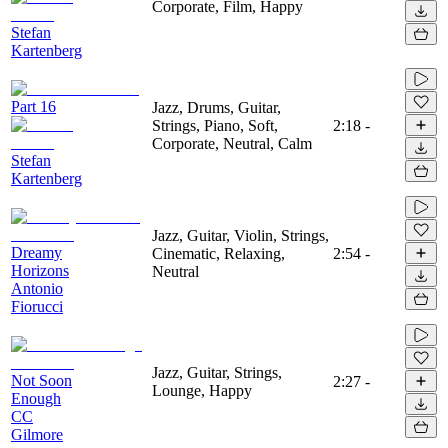
Corporate, Film, Happy
Stefan
Kartenberg
Part 16
Jazz, Drums, Guitar,
Strings, Piano, Soft,
2:18
-
Corporate, Neutral, Calm
Stefan
Kartenberg
Jazz, Guitar, Violin, Strings,
Dreamy
Cinematic, Relaxing,
2:54
-
Horizons
Neutral
Antonio
Fiorucci
Jazz, Guitar, Strings,
Not Soon
2:27
-
Lounge, Happy
Enough
CC
Gilmore