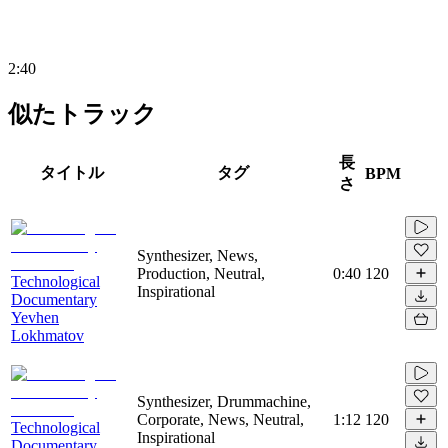
2:40
似たトラック
長
タイトル
タグ
BPM
さ
Synthesizer, News,
Production, Neutral,
0:40
120
Technological
Inspirational
Documentary
Yevhen
Lokhmatov
Synthesizer, Drummachine,
Corporate, News, Neutral,
1:12
120
Technological
Inspirational
Documentary