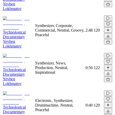
Yevhen
Lokhmatov
Synthesizer, Corporate,
Commercial, Neutral, Groovy,
2:48
120
Technological
Peaceful
Documentary
Yevhen
Lokhmatov
Synthesizer, News,
Production, Neutral,
0:56
122
Technological
Inspirational
Documentary
Yevhen
Lokhmatov
Electronic, Synthesizer,
Drummachine, Neutral,
0:40
120
Technological
Peaceful
Documentary