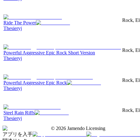
Rock, El
Ride The Power
Thesieryj
Rock, Ele
Powerful Aggressive Epic Rock Short Version
Thesieryj
Rock, Ele
Powerful Aggressive Epic Rock
Thesieryj
Rock, Ele
Steel Rain Riffs
Thesieryj
©
2026
Jamendo Licensing
アプリを入手