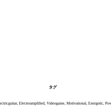
タグ
ectricguitar, Electroamplified, Videogame, Motivational, Energetic, Po