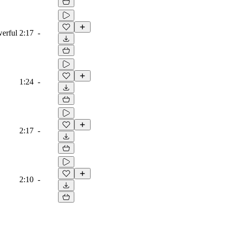
werful
2:17
-
1:24
-
2:17
-
2:10
-