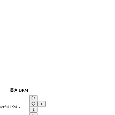
長さ
BPM
werful
1:24
-