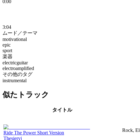
0:00
3:04
ムード／テーマ
motivational
epic
sport
楽器
electricguitar
electroamplified
その他のタグ
instrumental
似たトラック
タイトル
Rock, El
Ride The Power Short Version
Thesieryj