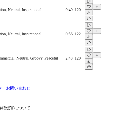
on, Neutral, Inspirational
0:40
120
on, Neutral, Inspirational
0:56
122
mmercial, Neutral, Groovy, Peaceful
2:48
120
ター
お問い合わせ
作権侵害について