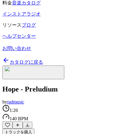
料金
音楽カタログ
インストアラジオ
リソース
ブログ
ヘルプセンター
お問い合わせ
カタログに戻る
Hope - Preludium
by
radmusic
1:26
140 BPM
トラックを購入