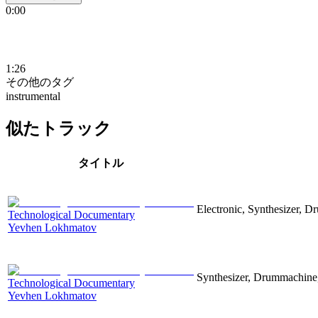
0:00
1:26
その他のタグ
instrumental
似たトラック
タイトル
Electronic, Synthesizer, D
Technological Documentary
Yevhen Lokhmatov
Synthesizer, Drummachine, 
Technological Documentary
Yevhen Lokhmatov