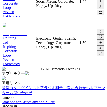
Social Media, Corporate,
1:44
-
Corporate
Happy, Uplifting
Loop
Yevhen
Lokhmatov
Uplifting
Electronic, Guitar, Strings,
and
Technology, Corporate,
1:50
-
Inspiring
Happy, Uplifting
Corporate
Loop
Yevhen
Lokhmatov
©
2026
Jamendo Licensing
アプリを入手
関連リンク
音楽カタログ
インストアラジオ
料金
お問い合わせ
ヘルプセン
ター
お問い合わせ
Jamendo
Jamendo for Artists
Jamendo Music
法的情報