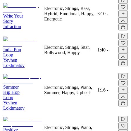
Electronic, Strings, Bass,
Hybrid, Emotional, Happy,
3:10
-
Write Your
Energetic
Story
Infraction
Electronic, Strings, Sitar,
India Pop
1:40
-
Bollywood, Happy
Loop
Yevhen
Lokhmatov
Summer
Electronic, Strings, Piano,
1:16
-
Hip Hop
Summer, Happy, Upbeat
Loop
Yevhen
Lokhmatov
Electronic, Strings, Piano,
Positive