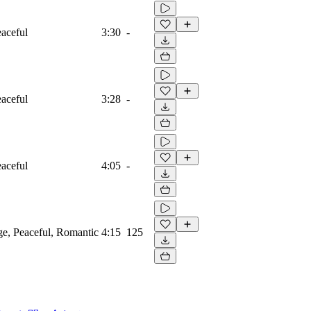
eaceful
3:30
-
eaceful
3:28
-
eaceful
4:05
-
ge, Peaceful, Romantic
4:15
125