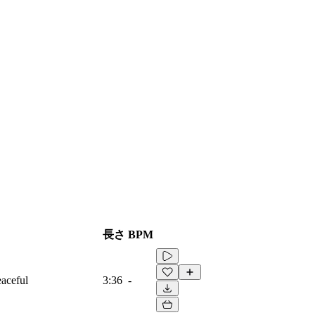
長さ
BPM
eaceful
3:36
-