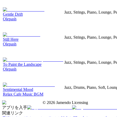
Jazz, Strings, Piano, Lounge, P
Gentle Drift
Olepash
Jazz, Strings, Piano, Lounge, P
Still Here
Olepash
Jazz, Strings, Piano, Lounge, P
To Paint the Landscape
Olepash
Jazz, Drums, Piano, Soft, Loun
Sentimental Mood
Relax Cafe Music BGM
©
2026
Jamendo Licensing
アプリを入手
関連リンク