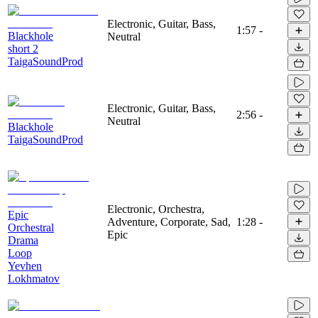
Electronic, Guitar, Bass,
1:57
-
Blackhole
Neutral
short 2
TaigaSoundProd
Electronic, Guitar, Bass,
2:56
-
Neutral
Blackhole
TaigaSoundProd
Electronic, Orchestra,
Epic
Adventure, Corporate, Sad,
1:28
-
Orchestral
Epic
Drama
Loop
Yevhen
Lokhmatov