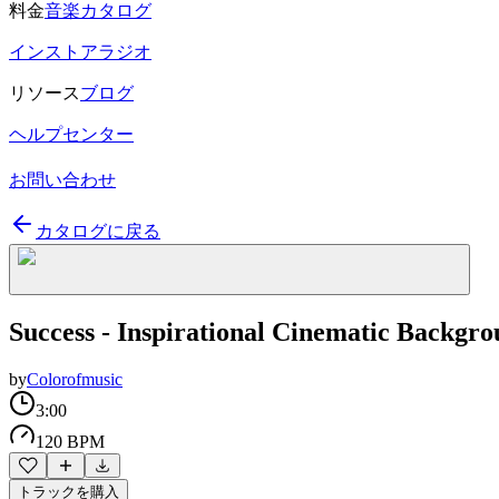
料金
音楽カタログ
インストアラジオ
リソース
ブログ
ヘルプセンター
お問い合わせ
カタログに戻る
Success - Inspirational Cinematic Backgr
by
Colorofmusic
3:00
120 BPM
トラックを購入