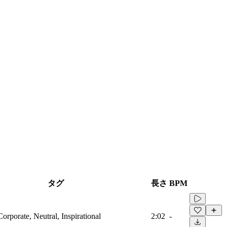
タグ
長さ
BPM
Corporate, Neutral, Inspirational
2:02
-