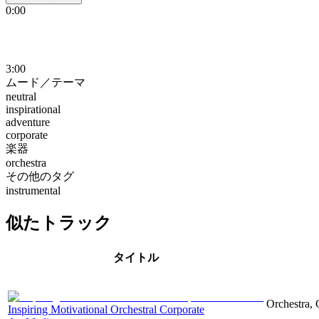
0:00
3:00
ムード／テーマ
neutral
inspirational
adventure
corporate
楽器
orchestra
その他のタグ
instrumental
似たトラック
タイトル
Orchestra, 
Inspiring Motivational Orchestral Corporate