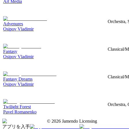
Art Media
Orchestra, 
Advenures
Osipov Vladimir
Classical/M
Fantasy
Osipov Vladimir
Classical/M
Fantasy Dreams
Osipov Vladimir
Orchestra, 
Twilight Forest
Pavel Romanenko
©
2026
Jamendo Licensing
アプリを入手