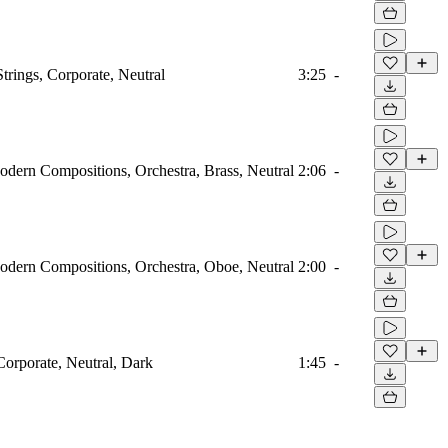
Strings, Corporate, Neutral
3:25
-
odern Compositions, Orchestra, Brass, Neutral
2:06
-
odern Compositions, Orchestra, Oboe, Neutral
2:00
-
Corporate, Neutral, Dark
1:45
-