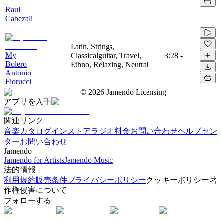
Raul
Cabezali
Latin, Strings,
My
Classicalguitar, Travel,
3:28
-
Bolero
Ethno, Relaxing, Neutral
Antonio
Fiorucci
©
2026
Jamendo Licensing
アプリを入手
関連リンク
音楽カタログ
インストアラジオ
料金
お問い合わせ
ヘルプセン
ター
お問い合わせ
Jamendo
Jamendo for Artists
Jamendo Music
法的情報
利用規約
販売条件
プライバシーポリシー
クッキーポリシー
著
作権侵害について
フォローする