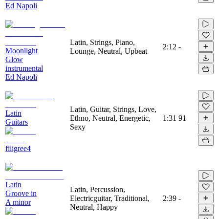
Ed Napoli
Latin, Strings, Piano,
2:12
-
Moonlight
Lounge, Neutral, Upbeat
Glow
instrumental
Ed Napoli
Latin, Guitar, Strings, Love,
Latin
Ethno, Neutral, Energetic,
1:31
91
Guitars
Sexy
filigree4
Latin
Latin, Percussion,
Groove in
Electricguitar, Traditional,
2:39
-
A minor
Neutral, Happy