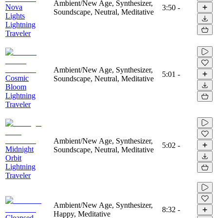
Ambient/New Age, Synthesizer,
Nova
3:50
-
Soundscape, Neutral, Meditative
Lights
Lightning
Traveler
Ambient/New Age, Synthesizer,
5:01
-
Cosmic
Soundscape, Neutral, Meditative
Bloom
Lightning
Traveler
Ambient/New Age, Synthesizer,
5:02
-
Midnight
Soundscape, Neutral, Meditative
Orbit
Lightning
Traveler
Ambient/New Age, Synthesizer,
8:32
-
Happy, Meditative
Cleansed