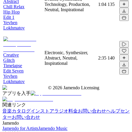
Abstract
Technology, Production,
1:04
135
Chill Relax
Neutral, Inspirational
Hip Hop
Edit 1
Yevhen
Lokhmatov
Electronic, Synthesizer,
Creative
Abstract, Neutral,
2:35
140
Glitch
Inspirational
Timelapse
Edit Seven
Yevhen
Lokhmatov
©
2026
Jamendo Licensing
アプリを入手
関連リンク
音楽カタログ
インストアラジオ
料金
お問い合わせ
ヘルプセン
ター
お問い合わせ
Jamendo
Jamendo for Artists
Jamendo Music