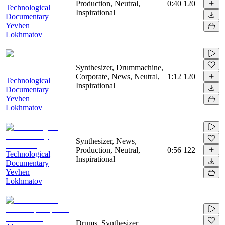
Production, Neutral,
0:40
120
Technological
Inspirational
Documentary
Yevhen
Lokhmatov
Synthesizer, Drummachine,
Corporate, News, Neutral,
1:12
120
Technological
Inspirational
Documentary
Yevhen
Lokhmatov
Synthesizer, News,
Production, Neutral,
0:56
122
Technological
Inspirational
Documentary
Yevhen
Lokhmatov
Drums, Synthesizer,