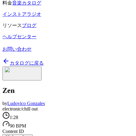
料金
音楽カタログ
インストアラジオ
リソース
ブログ
ヘルプセンター
お問い合わせ
カタログに戻る
Zen
by
Ludovico Gonzales
electronic/chill out
1:28
90 BPM
Content ID