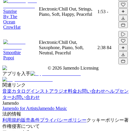
Electronic/Chill Out, Strings,
Sunrise
1:53
-
Piano, Soft, Happy, Peaceful
By The
Ocean
CrowHat
Electronic/Chill Out,
Saxophone, Piano, Soft,
2:38
84
Smoothie
Neutral, Peaceful
Popoi
©
2026
Jamendo Licensing
アプリを入手
関連リンク
音楽カタログ
インストアラジオ
料金
お問い合わせ
ヘルプセン
ター
お問い合わせ
Jamendo
Jamendo for Artists
Jamendo Music
法的情報
利用規約
販売条件
プライバシーポリシー
クッキーポリシー
著
作権侵害について