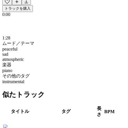
トラックを購入
0:00
1:28
ムード／テーマ
peaceful
sad
atmospheric
楽器
piano
その他のタグ
instrumental
似たトラック
長
タイトル
タグ
BPM
さ