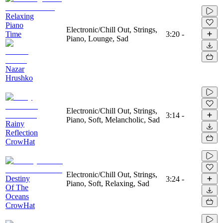
Relaxing
Piano
Electronic/Chill Out, Strings,
Time
3:20
-
Piano, Lounge, Sad
Nazar
Hrushko
Electronic/Chill Out, Strings,
3:14
-
Piano, Soft, Melancholic, Sad
Rainy
Reflection
CrowHat
Electronic/Chill Out, Strings,
Destiny
3:24
-
Piano, Soft, Relaxing, Sad
Of The
Oceans
CrowHat