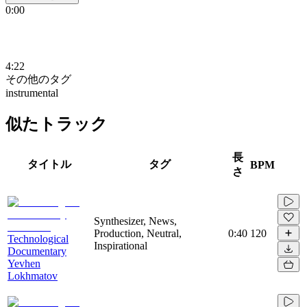
0:00
4:22
その他のタグ
instrumental
似たトラック
長
タイトル
タグ
BPM
さ
Synthesizer, News,
Production, Neutral,
0:40
120
Technological
Inspirational
Documentary
Yevhen
Lokhmatov