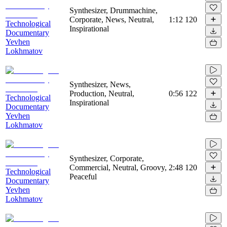
Synthesizer, Drummachine,
Corporate, News, Neutral,
1:12
120
Technological
Inspirational
Documentary
Yevhen
Lokhmatov
Synthesizer, News,
Production, Neutral,
0:56
122
Technological
Inspirational
Documentary
Yevhen
Lokhmatov
Synthesizer, Corporate,
Commercial, Neutral, Groovy,
2:48
120
Technological
Peaceful
Documentary
Yevhen
Lokhmatov