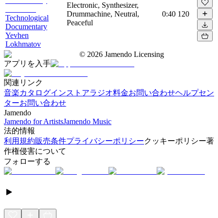
Electronic, Synthesizer,
Drummachine, Neutral,
0:40
120
Technological
Peaceful
Documentary
Yevhen
Lokhmatov
©
2026
Jamendo Licensing
アプリを入手
関連リンク
音楽カタログ
インストアラジオ
料金
お問い合わせ
ヘルプセン
ター
お問い合わせ
Jamendo
Jamendo for Artists
Jamendo Music
法的情報
利用規約
販売条件
プライバシーポリシー
クッキーポリシー
著
作権侵害について
フォローする