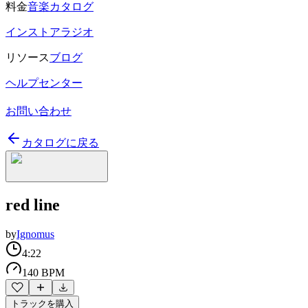
料金
音楽カタログ
インストアラジオ
リソース
ブログ
ヘルプセンター
お問い合わせ
カタログに戻る
red line
by
Ignomus
4:22
140 BPM
トラックを購入