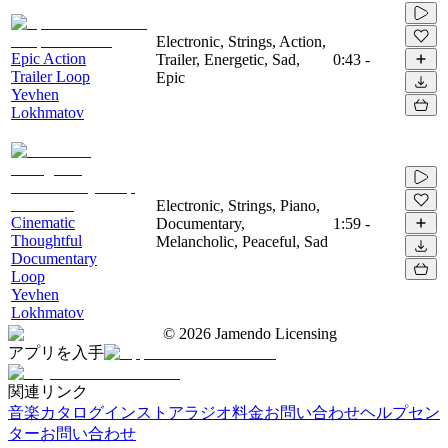
Electronic, Strings, Action,
Epic Action
Trailer, Energetic, Sad,
0:43
-
Trailer Loop
Epic
Yevhen
Lokhmatov
Electronic, Strings, Piano,
Cinematic
Documentary,
1:59
-
Thoughtful
Melancholic, Peaceful, Sad
Documentary
Loop
Yevhen
Lokhmatov
©
2026
Jamendo Licensing
アプリを入手
関連リンク
音楽カタログ
インストアラジオ
料金
お問い合わせ
ヘルプセン
ター
お問い合わせ