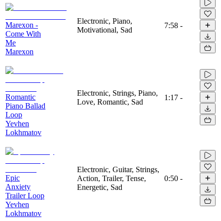
Electronic, Piano,
Marexon -
7:58
-
Motivational, Sad
Come With
Me
Marexon
Electronic, Strings, Piano,
Romantic
1:17
-
Love, Romantic, Sad
Piano Ballad
Loop
Yevhen
Lokhmatov
Electronic, Guitar, Strings,
Epic
Action, Trailer, Tense,
0:50
-
Anxiety
Energetic, Sad
Trailer Loop
Yevhen
Lokhmatov