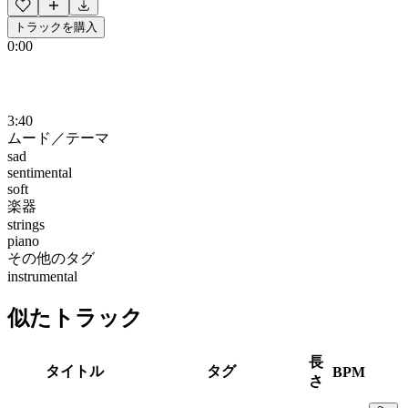
トラックを購入
0:00
3:40
ムード／テーマ
sad
sentimental
soft
楽器
strings
piano
その他のタグ
instrumental
似たトラック
長
タイトル
タグ
BPM
さ