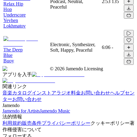
Podcast, Neutral,
2:53
135
Relax Hip
Peaceful
Hop
Underscore
Yevhen
Lokhmatov
Electronic, Synthesizer,
6:06
-
The Deep
Soft, Happy, Peaceful
Blue
Buoy
©
2026
Jamendo Licensing
アプリを入手
関連リンク
音楽カタログ
インストアラジオ
料金
お問い合わせ
ヘルプセン
ター
お問い合わせ
Jamendo
Jamendo for Artists
Jamendo Music
法的情報
利用規約
販売条件
プライバシーポリシー
クッキーポリシー
著
作権侵害について
フォローする