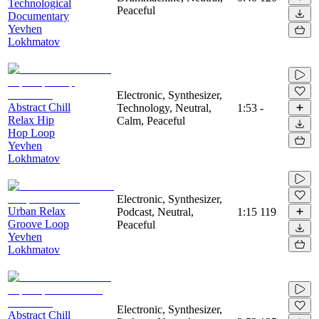
Technological
Peaceful
Documentary
Yevhen
Lokhmatov
Electronic, Synthesizer,
Abstract Chill
Technology, Neutral,
1:53
-
Relax Hip
Calm, Peaceful
Hop Loop
Yevhen
Lokhmatov
Electronic, Synthesizer,
Urban Relax
Podcast, Neutral,
1:15
119
Groove Loop
Peaceful
Yevhen
Lokhmatov
Electronic, Synthesizer,
Abstract Chill