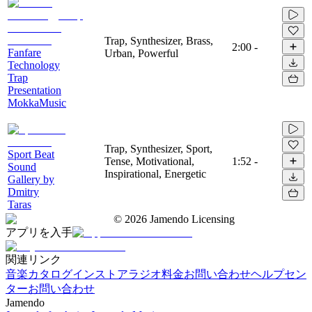
Trap, Synthesizer, Brass,
2:00
-
Fanfare
Urban, Powerful
Technology
Trap
Presentation
MokkaMusic
Trap, Synthesizer, Sport,
Sport Beat
Tense, Motivational,
1:52
-
Sound
Inspirational, Energetic
Gallery by
Dmitry
Taras
©
2026
Jamendo Licensing
アプリを入手
関連リンク
音楽カタログ
インストアラジオ
料金
お問い合わせ
ヘルプセン
ター
お問い合わせ
Jamendo