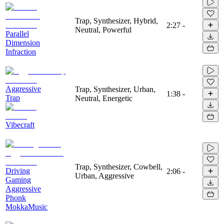
Trap, Synthesizer, Hybrid,
2:27
-
Neutral, Powerful
Parallel
Dimension
Infraction
Aggressive
Trap, Synthesizer, Urban,
1:38
-
Trap
Neutral, Energetic
Vibecraft
Trap, Synthesizer, Cowbell,
Driving
2:06
-
Urban, Aggressive
Gaming
Aggressive
Phonk
MokkaMusic