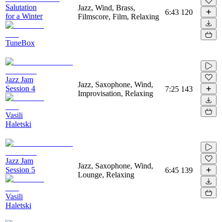
Salutation
Jazz, Wind, Brass,
6:43
120
for a Winter
Filmscore, Film, Relaxing
TuneBox
Jazz Jam
Jazz, Saxophone, Wind,
Session 4
7:25
143
Improvisation, Relaxing
Vasili
Haletski
Jazz Jam
Jazz, Saxophone, Wind,
Session 5
6:45
139
Lounge, Relaxing
Vasili
Haletski