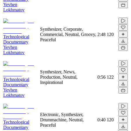
Yevhen
Lokhmatov
Synthesizer, Corporate,
Commercial, Neutral, Groovy,
2:48
120
Technological
Peaceful
Documentary
Yevhen
Lokhmatov
Synthesizer, News,
Production, Neutral,
0:56
122
Technological
Inspirational
Documentary
Yevhen
Lokhmatov
Electronic, Synthesizer,
Drummachine, Neutral,
0:40
120
Technological
Peaceful
Documentary