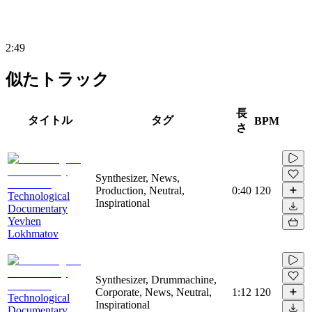
2:49
似たトラック
長
タイトル
タグ
BPM
さ
Synthesizer, News,
Production, Neutral,
0:40
120
Technological
Inspirational
Documentary
Yevhen
Lokhmatov
Synthesizer, Drummachine,
Corporate, News, Neutral,
1:12
120
Technological
Inspirational
Documentary