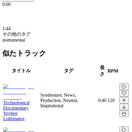
0:00
1:44
その他のタグ
instrumental
似たトラック
長
タイトル
タグ
BPM
さ
Synthesizer, News,
Production, Neutral,
0:40
120
Technological
Inspirational
Documentary
Yevhen
Lokhmatov