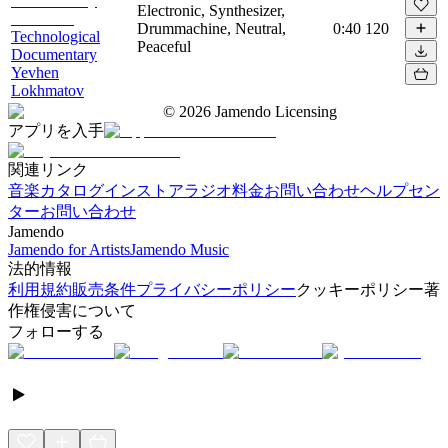
Electronic, Synthesizer,
Drummachine, Neutral,
0:40
120
Technological
Peaceful
Documentary
Yevhen
Lokhmatov
©
2026
Jamendo Licensing
アプリを入手
関連リンク
音楽カタログ
インストアラジオ
料金
お問い合わせ
ヘルプセン
ター
お問い合わせ
Jamendo
Jamendo for Artists
Jamendo Music
法的情報
利用規約
販売条件
プライバシーポリシー
クッキーポリシー
著
作権侵害について
フォローする