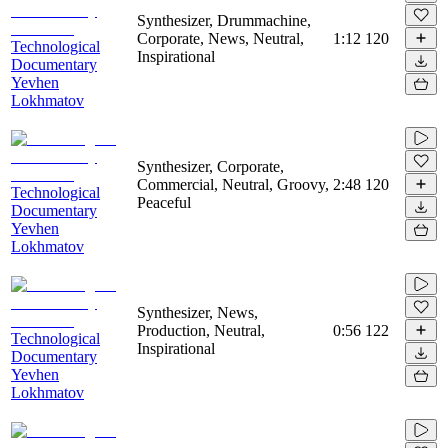
Synthesizer, Drummachine,
Corporate, News, Neutral,
1:12
120
Technological
Inspirational
Documentary
Yevhen
Lokhmatov
Synthesizer, Corporate,
Commercial, Neutral, Groovy,
2:48
120
Technological
Peaceful
Documentary
Yevhen
Lokhmatov
Synthesizer, News,
Production, Neutral,
0:56
122
Technological
Inspirational
Documentary
Yevhen
Lokhmatov